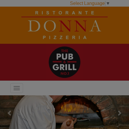
Select Language
▼
Menu
Previous
Next