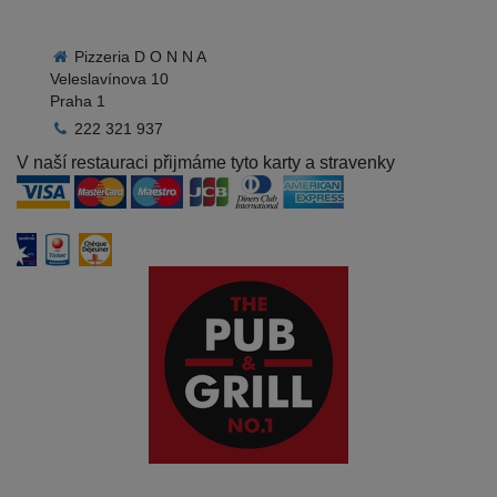
Pizzeria D O N N A
Veleslavínova 10
Praha 1
222 321 937
V naší restauraci přijmáme tyto karty a stravenky