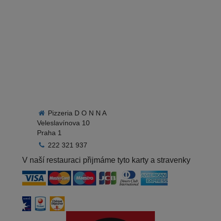
Pizzeria D O N N A
Veleslavínova 10
Praha 1
222 321 937
V naší restauraci přijmáme tyto karty a stravenky