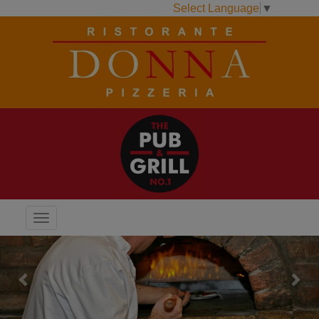
Select Language
▼
Menu
Previous
Next