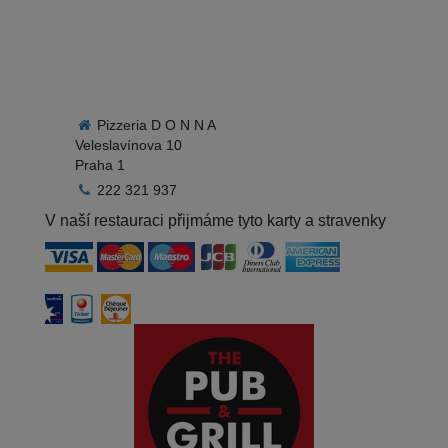
Pizzeria D O N N A
Veleslavínova 10
Praha 1
222 321 937
V naší restauraci přijmáme tyto karty a stravenky