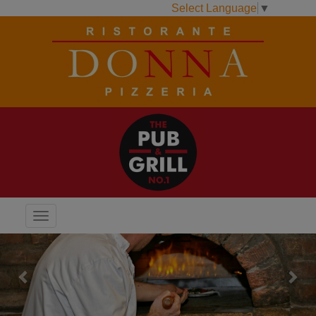
Select Language
▼
Menu
Previous
Next