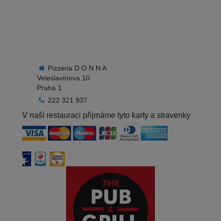
Pizzeria D O N N A
Veleslavínova 10
Praha 1
222 321 937
V naší restauraci přijmáme tyto karty a stravenky