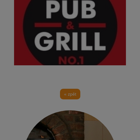
« zpět